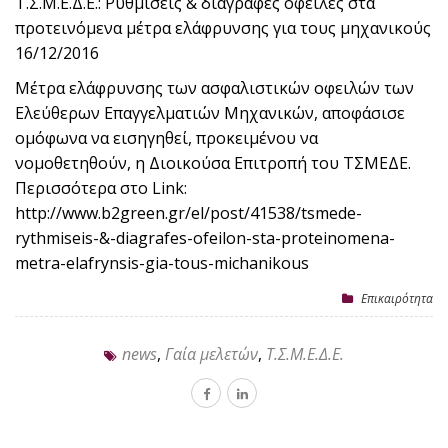
Τ.Σ.Μ.Ε.Δ.Ε.: Ρυθμίσεις & διαγραφές οφειλές στα
προτεινόμενα μέτρα ελάφρυνσης για τους μηχανικούς
16/12/2016
Μέτρα ελάφρυνσης των ασφαλιστικών οφειλών των
Ελεύθερων Επαγγελματιών Μηχανικών, αποφάσισε
ομόφωνα να εισηγηθεί, προκειμένου να
νομοθετηθούν, η Διοικούσα Επιτροπή του ΤΣΜΕΔΕ.
Περισσότερα στο Link:
http://www.b2green.gr/el/post/41538/tsmede-
rythmiseis-&-diagrafes-ofeilon-sta-proteinomena-
metra-elafrynsis-gia-tous-michanikous
Επικαιρότητα
news
,
Γαία μελετών
,
Τ.Σ.Μ.Ε.Δ.Ε.