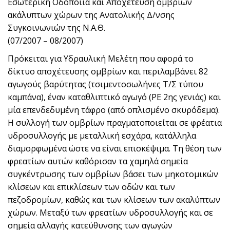
Εσωτερική Οδοποιία και Αποχέτευση ομβρίων
ακάλυπτων χώρων της Ανατολικής Δ/νσης
Συγκοινωνιών της Ν.Α.Θ.
(07/2007 – 08/2007)
Πρόκειται για Υδραυλική Μελέτη που αφορά το
δίκτυο αποχέτευσης ομβρίων και περιλαμβάνει 82
αγωγούς βαρύτητας (τσιμεντοσωλήνες Τ/Σ τύπου
καμπάνα), έναν καταθλιπτικό αγωγό (ΡΕ 2ης γενιάς) και
μία επενδεδυμένη τάφρο (από οπλισμένο σκυρόδεμα).
Η συλλογή των ομβρίων πραγματοποιείται σε φρέατια
υδροσυλλογής με μεταλλική εσχάρα, κατάλληλα
διαμορφωμένα ώστε να είναι επισκέψιμα. Τη θέση των
φρεατίων αυτών καθόρισαν τα χαμηλά σημεία
συγκέντρωσης των ομβρίων βάσει των μηκοτομικών
κλίσεων και επικλίσεων των οδών και των
πεζοδρομίων, καθώς και των κλίσεων των ακαλύπτων
χώρων. Μεταξύ των φρεατίων υδροσυλλογής και σε
σημεία αλλαγής κατεύθυνσης των αγωγών