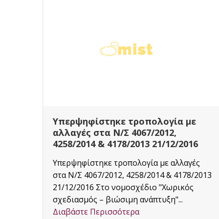
ε
Οι αλλαγές που φέρνει ο νέος
νόμος για τα αυθαίρετα
16
Με στόχο την ένταξη περισσότερων
γές
πολιτών στις ρυθμίσεις για την
8/2013
τακτοποίηση αυθαιρέτων ώστε να
ς
επιτευχθεί για πρώτη φορά μια αξιόπιστη...
Διαβάστε Περισσότερα