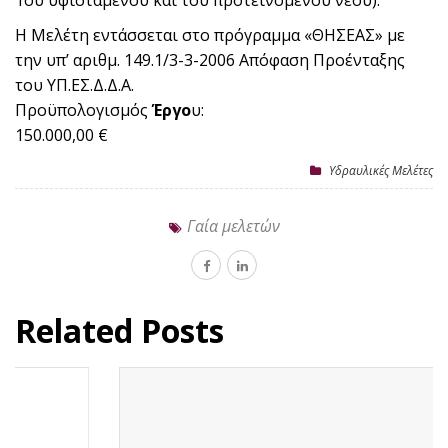
1ου υφιστάμενου και του προτεινόμενου νέου).
Η Mελέτη εντάσσεται στο πρόγραμμα «ΘΗΣΕΑΣ» με
την υπ’ αριθμ. 149.1/3-3-2006 Απόφαση Προένταξης
του ΥΠ.ΕΣ.Δ.Δ.Α.
Προϋπολογισμός
Έργο
υ:
150.000,00 €
Υδραυλικές Μελέτες
Γαία μελετών
Related Posts