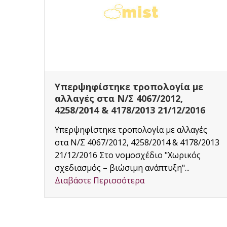
ε
Οι αλλαγές που φέρνει ο νέος
νόμος για τα αυθαίρετα
6
Με στόχο την ένταξη περισσότερων
ές
πολιτών στις ρυθμίσεις για την
/2013
τακτοποίηση αυθαιρέτων ώστε να
επιτευχθεί για πρώτη φορά μια αξιόπιστη...
Διαβάστε Περισσότερα