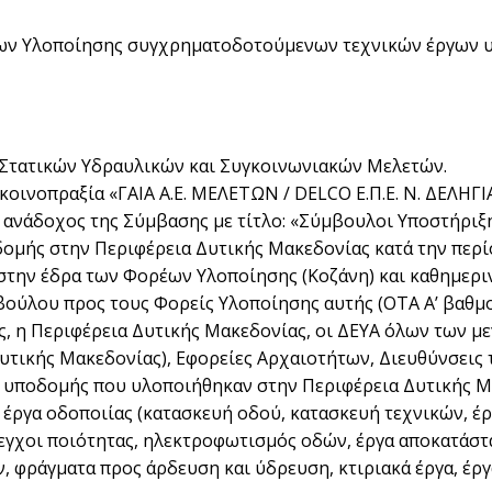
ων Υλοποίησης συγχρηματοδοτούμενων τεχνικών έργων υ
Στατικών Υδραυλικών και Συγκοινωνιακών Μελετών.
κοινοπραξία «ΓΑΙΑ Α.Ε. ΜΕΛΕΤΩΝ / DELCO Ε.Π.Ε. Ν. ΔΕΛΗΓΙΑ
ήταν ανάδοχος της Σύμβασης με τίτλο: «Σύμβουλοι Υποστήρ
μής στην Περιφέρεια Δυτικής Μακεδονίας κατά την περίο
στην έδρα των Φορέων Υλοποίησης (Κοζάνη) και καθημεριν
ούλου προς τους Φορείς Υλοποίησης αυτής (ΟΤΑ Α’ βαθμο
υς, η Περιφέρεια Δυτικής Μακεδονίας, οι ΔΕΥΑ όλων των 
Δυτικής Μακεδονίας), Εφορείες Αρχαιοτήτων, Διευθύνσεις 
α υποδομής που υλοποιήθηκαν στην Περιφέρεια Δυτικής Μ
 έργα οδοποιίας (κατασκευή οδού, κατασκευή τεχνικών, έ
λεγχοι ποιότητας, ηλεκτροφωτισμός οδών, έργα αποκατάστ
ών, φράγματα προς άρδευση και ύδρευση, κτιριακά έργα, έ