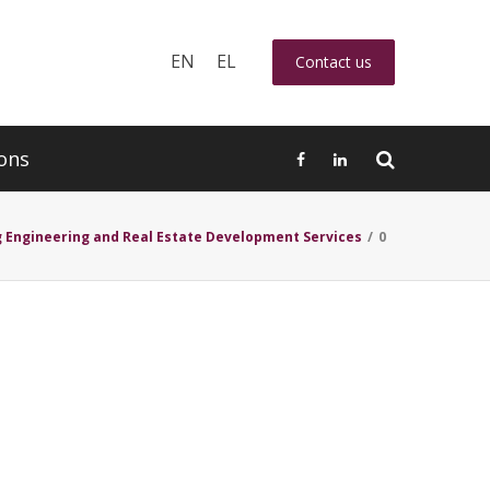
EN
EL
Contact us
ons
g Engineering and Real Estate Development Services
/
0