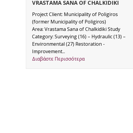
RENOVATION OF OFFICES OF THE
GAIA S.A. FIRM IN THESSALONIKI
Project Client: GAIA S.A. MELETON Area:
Monastiriou Street, Thessaloniki
y
RENOVATION OF OFFICES OF THE GAIA S.A.
3) –
FIRM IN THESSALONIKI ...
Διαβάστε Περισσότερα