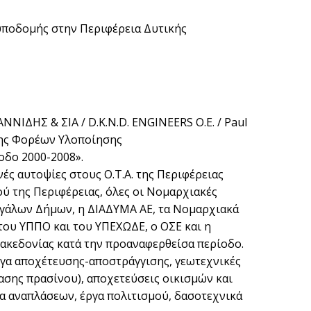
ποδομής στην Περιφέρεια Δυτικής
ΝΝΙΔΗΣ & ΣΙΑ / D.K.N.D. ENGINEERS Ο.Ε. / Paul
ιξης Φορέων Υλοποίησης
δο 2000-2008».
ές αυτοψίες στους Ο.Τ.Α. της Περιφέρειας
ύ της Περιφέρειας, όλες οι Νομαρχιακές
μεγάλων Δήμων, η ΔΙΑΔΥΜΑ ΑΕ, τα Νομαρχιακά
του ΥΠΠΟ και του ΥΠΕΧΩΔΕ, ο ΟΣΕ και η
ακεδονίας κατά την προαναφερθείσα περίοδο.
ργα αποχέτευσης-αποστράγγισης, γεωτεχνικές
ασης πρασίνου), αποχετεύσεις οικισμών και
ργα αναπλάσεων, έργα πολιτισμού, δασοτεχνικά