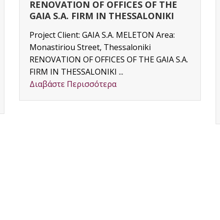
TRADITIONAL HOUSE IN PROMIRI
OF THE MUNICIPALITY OF SIPIADA
OF MAGNISIA
Project Client: INDIVIDUAL CLIENT
Area:Promiri, Municipality of Sopiada of
MAGNISIA, Southern Pilio &nbsp;
Traditional House in Promiri of the
Municipality of Sopiada in...
Διαβάστε Περισσότερα