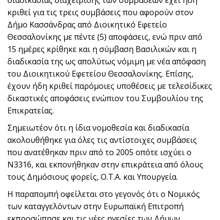
διαδικασίας διαχείρισης των συμβάσεων έχει ήδη
κριθεί για τις τρεις συμβάσεις που αφορούν στον
Δήμο Κασσάνδρας από Διοικητικό Εφετείο
Θεσσαλονίκης με πέντε (5) αποφάσεις, ενώ πριν από
15 ημέρες κρίθηκε και η σύμβαση Βασιλικών και η
διαδικασία της ως απολύτως νόμιμη με νέα απόφαση
του Διοικητικού Εφετείου Θεσσαλονίκης. Επίσης,
έχουν ήδη κριθεί παρόμοιες υποθέσεις με τελεσίδικες
δικαστικές αποφάσεις ενώπιον του Συμβουλίου της
Επικρατείας.
Σημειωτέον ότι η ίδια νομοθεσία και διαδικασία
ακολουθήθηκε για όλες τις αντίστοιχες συμβάσεις
που ανατέθηκαν πριν από το 2005 οπότε ισχύει ο
Ν3316, και εκπονήθηκαν στην επικράτεια από όλους
τους Δημόσιους φορείς, Ο.Τ.Α. και Υπουργεία.
Η παραπομπή οφείλεται στο γεγονός ότι ο Νομικός
των καταγγελόντων στην Ευρωπαϊκή Επιτροπή
εκπροσώπησε και τις νέες ηγεσίες των Δήμων