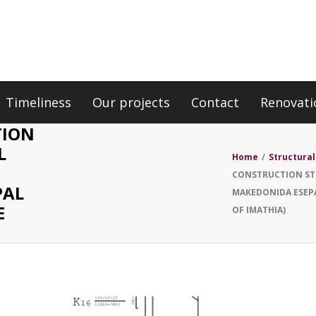
Timeliness
Our projects
Contact
Renovati
TION
L
Home
/
Structural
CONSTRUCTION STU
PAL
MAKEDONIDA ESEPA
E
OF IMATHIA)