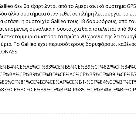
alileo δεν θα εξαρτώνται από το Αμερικανικό σύστημα GP
δύο άλλα συστήματα όταν τεθεί σε πλήρη λειτουργία, το έτ
α φτάσει η συστοιχία Galileo τους 18 δορυφόρους, από το
και επομένως συνολικά η συστοιχία θα αποτελείται από 30
 δισεκατομμύρια ωστόσο τα πρώτα 20 χρόνια της λειτουργί
ρια. Το Galileo έχει περισσότερους δορυφόρους, καθένας
GLONASS.
%B9%CE%B4%CE%AE%CF%83%CE%B5%CE%B9%CF%82/%CF%
CE%BA%CE%B9%CE%BD%CE%AC%CE%B5%CE%B9-%CE%B7
85%CF%81%CE%B3%CE%AF%CE%B1-%CF%84%CE%BF%CF%
83%CE%BC%CE%B9%CE%BF%CF%85-%CE%B4%CE%BF%CF