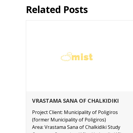
Related Posts
RENOVATION OF OFFICES OF THE
GAIA S.A. FIRM IN THESSALONIKI
Project Client: GAIA S.A. MELETON Area:
Monastiriou Street, Thessaloniki
y