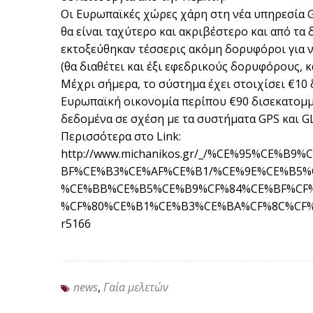
Οι Ευρωπαϊκές χώρες χάρη στη νέα υπηρεσία G
θα είναι ταχύτερο και ακριβέστερο και από τα 
εκτοξεύθηκαν τέσσερις ακόμη δορυφόροι για ν
(θα διαθέτει και έξι εφεδρικούς δορυφόρους, 
Μέχρι σήμερα, το σύστημα έχει στοιχίσει €10
Ευρωπαϊκή οικονομία περίπου €90 δισεκατομμύ
δεδομένα σε σχέση με τα συστήματα GPS και 
Περισσότερα στο Link:
http://www.michanikos.gr/_/%CE%95%CE
BF%CE%B3%CE%AF%CE%B1/%CE%9E%CE%B5%
%CE%BB%CE%B5%CE%B9%CF%84%CE%BF%CF%
%CF%80%CE%B1%CE%B3%CE%BA%CF%8C%CF%
r5166
news
,
Γαία μελετών