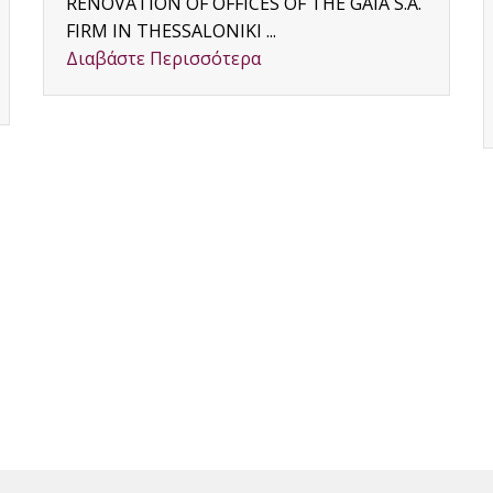
Area:Promiri, Municipality of Sopiada of
MAGNISIA, Southern Pilio &nbsp;
Traditional House in Promiri of the
Municipality of Sopiada in...
Διαβάστε Περισσότερα