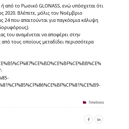
S ή από το Ρωσικό GLONASS, ενώ υπόσχεται ότι
ος 2020. Βλέπετε, μόλις τον Νοέμβριο
υς 24 που απαιτούνται για παγκόσμια κάλυψη
 δορυφόρους).
ας του αναμένεται να αποφέρει στην
 από τους οποίους μεταδίδει περισσότερα
84%CE%B5%CF%87%CE%BD%CE%BF%CE%BB%CE%
-
85-
%81%CF%85%CF%86%CE%BF%CF%81%CE%B9-
Timeliness