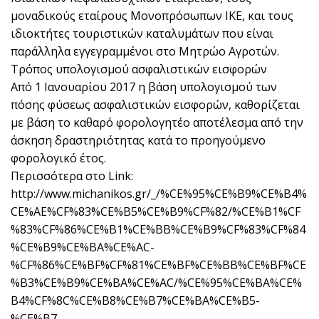
μοναδικούς εταίρους Μονοπρόσωπων ΙΚΕ, και τους
ιδιοκτήτες τουριστικών καταλυμάτων που είναι
παράλληλα εγγεγραμμένοι στο Μητρώο Αγροτών.
Τρόπος υπολογισμού ασφαλιστικών εισφορών
Από 1 Ιανουαρίου 2017 η βάση υπολογισμού των
πόσης φύσεως ασφαλιστικών εισφορών, καθορίζεται
με βάση το καθαρό φορολογητέο αποτέλεσμα από την
άσκηση δραστηριότητας κατά το προηγούμενο
φορολογικό έτος.
Περισσότερα στο Link:
http://www.michanikos.gr/_/%CE%95%CE%B9%CE%B4%
CE%AE%CF%83%CE%B5%CE%B9%CF%82/%CE%B1%CF
%83%CF%86%CE%B1%CE%BB%CE%B9%CF%83%CF%84
%CE%B9%CE%BA%CE%AC-
%CF%86%CE%BF%CF%81%CE%BF%CE%BB%CE%BF%CE
%B3%CE%B9%CE%BA%CE%AC/%CE%95%CE%BA%CE%
B4%CF%8C%CE%B8%CE%B7%CE%BA%CE%B5-
%CE%B7-