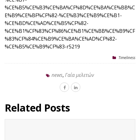
%CE%B5%CE%B3%CE%BA%CF%8D%CE%BA%CE%BB%C
E%B9%CE%BF%CF%82-%CE%B3%CE%B9%CE%B1-
%CE%BD%CE%AD%CE%B5%CF%82-
%CE%B1%CF%83%CF%86%CE%B1%CE%BB%CE%B9%CF
%83%CF%84%CE%B9%CE%BA%CE%AD%CF%82-
%CE%B5%CE%B9%CF%83-r5219
Timeliness
news
,
Γαία μελετών
Related Posts