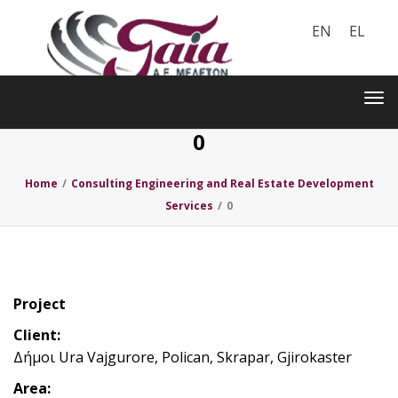
EN
EL
Toggle
navigation
Tog
nav
0
Home
/
Consulting Engineering and Real Estate Development
Services
/
0
Project
Client:
Δήμοι Ura Vajgurore, Polican, Skrapar, Gjirokaster
Area: