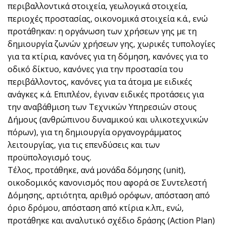
περιβαλλοντικά στοιχεία, γεωλογικά στοιχεία,
περιοχές προστασίας, οικονομικά στοιχεία κ.ά., ενώ
προτάθηκαν: η οργάνωση των χρήσεων γης με τη
δημιουργία ζωνών χρήσεων γης, χωρικές τυπολογίες
για τα κτίρια, κανόνες για τη δόμηση, κανόνες για το
οδικό δίκτυο, κανόνες για την προστασία του
περιβάλλοντος, κανόνες για τα άτομα με ειδικές
ανάγκες κ.ά. Επιπλέον, έγιναν ειδικές προτάσεις για
την αναβάθμιση των Τεχνικών Υπηρεσιών στους
Δήμους (ανθρώπινου δυναμικού και υλικοτεχνικών
πόρων), για τη δημιουργία οργανογράμματος
λειτουργίας, για τις επενδύσεις και των
προϋπολογισμό τους.
Τέλος, προτάθηκε, ανά μονάδα δόμησης (unit),
οικοδομικός κανονισμός που αφορά σε Συντελεστή
Δόμησης, αρτιότητα, αριθμό ορόφων, απόσταση από
όριο δρόμου, απόσταση από κτίρια κ.λπ., ενώ,
προτάθηκε και αναλυτικό σχέδιο δράσης (Action Plan)