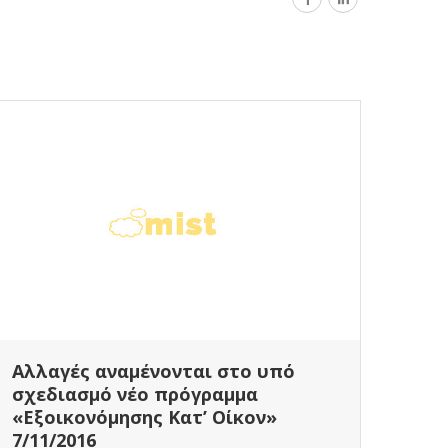
Επι
πρό
οίκ
Επιπ
Αλλαγές αναμένονται στο υπό
«Εξο
σχεδιασμό νέο πρόγραμμα
«Εξοικονόμησης Κατ’ Οίκον»
Επιπ
7/11/2016
εξασ