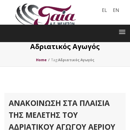
EL
EN
Toggle
navigation
Tog
nav
Αδριατικός Αγωγός
Home
/
Tag:
Αδριατικός Αγωγός
ΑΝΑΚΟΊΝΩΣΗ ΣΤΑ ΠΛΑΊΣΙΑ
ΤΗΣ ΜΕΛΈΤΗΣ ΤΟΥ
ΑΔΡΙΑΤΙΚΟΎ ΑΓΩΓΟΎ ΑΕΡΊΟΥ