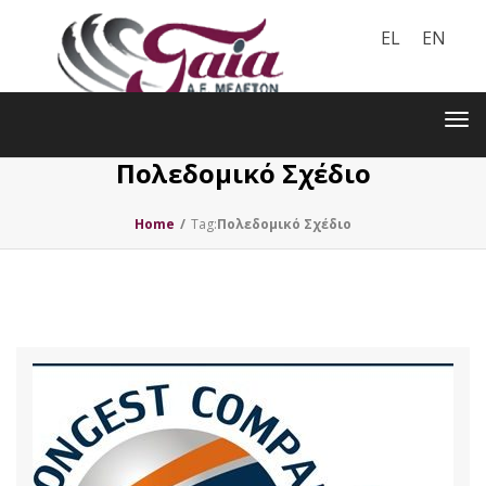
EL
EN
Toggle
navigation
Tog
nav
Πολεδομικό Σχέδιο
Home
/
Tag:
Πολεδομικό Σχέδιο