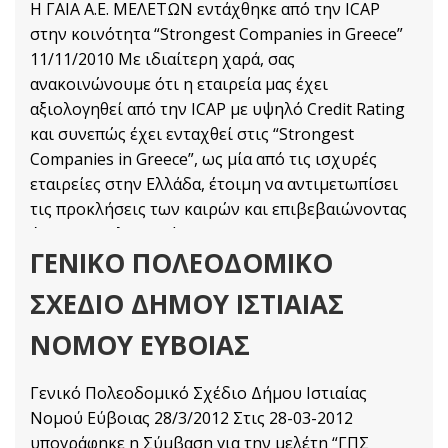
H ΓΑΙΑ Α.Ε. ΜΕΛΕΤΩΝ εντάχθηκε από την ICAP
στην κοινότητα “Strongest Companies in Greece”
11/11/2010 Με ιδιαίτερη χαρά, σας
ανακοινώνουμε ότι η εταιρεία μας έχει
αξιολογηθεί από την ICAP με υψηλό Credit Rating
και συνεπώς έχει ενταχθεί στις “Strongest
Companies in Greece”, ως μία από τις ισχυρές
εταιρείες στην Ελλάδα, έτοιμη να αντιμετωπίσει
τις προκλήσεις των καιρών και επιβεβαιώνοντας
ότι η πιστοληπτική
ΓΕΝΙΚΌ ΠΟΛΕΟΔΟΜΙΚΌ
Nέα
Διαβάστε Περισσότερα
ΣΧΈΔΙΟ ΔΉΜΟΥ ΙΣΤΙΑΊΑΣ
ΝΟΜΟΎ ΕΎΒΟΙΑΣ
Γενικό Πολεοδομικό Σχέδιο Δήμου Ιστιαίας
Νομού Εύβοιας 28/3/2012 Στις 28-03-2012
υπογράφηκε η Σύμβαση για την μελέτη “ΓΠΣ