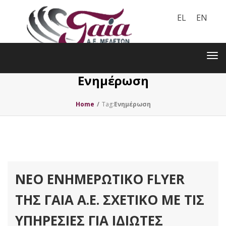
EL
EN
Toggle
navigation
Tog
nav
Ενημέρωση
Home
/
Tag:
Ενημέρωση
ΝΈΟ ΕΝΗΜΕΡΩΤΙΚΌ FLYER
ΤΗΣ ΓΑΙΑ Α.Ε. ΣΧΕΤΙΚΌ ΜΕ ΤΙΣ
ΥΠΗΡΕΣΊΕΣ ΓΙΑ ΙΔΙΏΤΕΣ