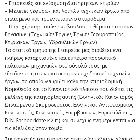
– Επισκευές και ενίσχυση διατηρητέων κτιρίων
– Μελέτες γεφυρών και λοιπών τεχνικών έργων από
οπλισμένο και προεντεταμένο σκυρόδεμα
– Παροχή υπηρεσιών Συμβούλου σε θέματα Στατικών
Εργασιών (Τεχνικών Έργων, Έργων Γεφυροποιίας,
Κτιριακών Έργων, Υδραυλικών Έργων)
Το στατικό τμήμα της Εταιρείας μας διαθέτει ένα
πλήρως καταρτισμένο και έμπειρο προσωπικό
πολιτικών μηχανικών στο σύνολό τους, με
εξειδίκευση στον αντισεισμικό σχεδιασμό τεχνικών
έργων, το οποίο γνωρίζει καλά την κτιριοδομική
Νομοθεσία και το Κανονιστικό πλαίσιο που διέπει τις
μελέτες της κατηγορίας αυτής (Ελληνικός Κανονισμός
Ωπλισμένου Σκυροδέματος, Ελληνικός Αντισεισμικός
Κανονισμός, Κανονισμός Επεμβάσεων, Ευρωκώδικες,
DIN-Fachberichte κ.λ.π.) και συνεχώς ενημερώνεται για
τις εξελίξεις στον τομέα.
Συντονιστής του τμήματος στατικών μελετών είναι ο