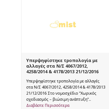
ε
Οι αλλαγές που φέρνει ο νέος
νόμος για τα αυθαίρετα
6
Με στόχο την ένταξη περισσότερων
ές
πολιτών στις ρυθμίσεις για την
/2013
τακτοποίηση αυθαιρέτων ώστε να
επιτευχθεί για πρώτη φορά μια αξιόπιστη...
Διαβάστε Περισσότερα