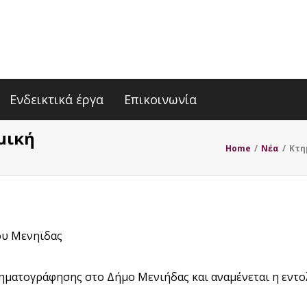
Ενδεικτικά έργα
Επικοινωνία
μική
Home
/
Nέα
/
Κτη
ου Μενηϊδας
ηματογράφησης στο Δήμο Μενιήδας και αναμένεται η εντο