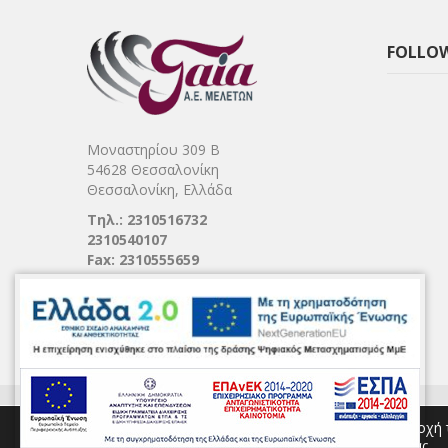
FOLLOW
Μοναστηρίου 309 Β
54628 Θεσσαλονίκη
Θεσσαλονίκη, Ελλάδα
Τηλ.: 2310516732
2310540107
Fax: 2310555659
© 2017 ΓΑΙΑ Α
Αυτός ο ιστότοπος χρησιμοποιεί cookies για την παροχή 
διαφημίσεων και για την ανάλυση της επισκεψιμότητας.