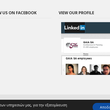
 US ON FACEBOOK
VIEW OUR PROFILE
.Ε., All Rights Reserved | Powered by
των υπηρεσιών μας, για την εξατομίκευση
Αποδ