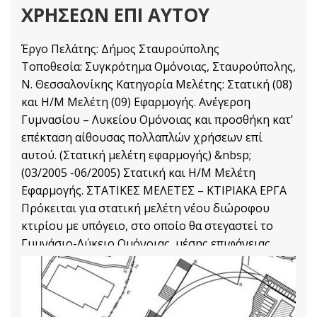
ΧΡΗΣΕΩΝ ΕΠΙ ΑΥΤΟΥ
Έργο Πελάτης: Δήμος Σταυρούπολης
Τοποθεσία: Συγκρότημα Ομόνοιας, Σταυρούπολης,
Ν. Θεσσαλονίκης Κατηγορία Μελέτης: Στατική (08)
και Η/Μ Μελέτη (09) Εφαρμογής. Ανέγερση
Γυμνασίου – Λυκείου Ομόνοιας και προσθήκη κατ’
επέκταση αίθουσας πολλαπλών χρήσεων επί
αυτού. (Στατική μελέτη εφαρμογής) &nbsp;
(03/2005 -06/2005) Στατική και Η/Μ Μελέτη
Εφαρμογής. ΣΤΑΤΙΚΕΣ ΜΕΛΕΤΕΣ – ΚΤΙΡΙΑΚΑ ΕΡΓΑ
Πρόκειται για στατική μελέτη νέου διώροφου
κτιρίου με υπόγειο, στο οποίο θα στεγαστεί το
Γυμνάσιο-Λύκειο Ομόνοιας, μέσης επιφάνειας
2.500τμ. Όμορα στο νέο κτίριο μελετήθηκε
Στατικές Μελέτες
Διαβάστε Περισσότερα