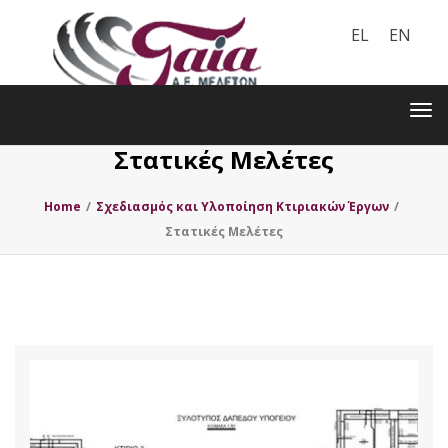
EL
EN
Toggle
navigation
Tog
nav
Στατικές Μελέτες
Home
/
Σχεδιασμός και Υλοποίηση Κτιριακών Έργων
/
Στατικές Μελέτες